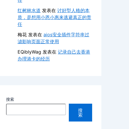
任
红树林水道
发表在
讨好型人格的本
质，是想用小恩小惠来逃避真正的责
任
梅花
发表在
aios安全插件字符串过
滤影响页面正常使用
EQiblyWag
发表在
记录自己去香港
办理港卡的经历
搜索
搜
索