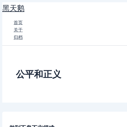
跳
黑天鹅
至
内
首页
容
关于
归档
公平和正义