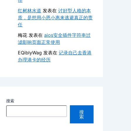
任
红树林水道
发表在
讨好型人格的本
质，是想用小恩小惠来逃避真正的责
任
梅花
发表在
aios安全插件字符串过
滤影响页面正常使用
EQiblyWag
发表在
记录自己去香港
办理港卡的经历
搜索
搜
索