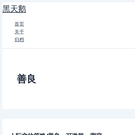
跳
黑天鹅
至
内
首页
容
关于
归档
善良