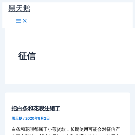
跳
黑天鹅
至
内
容
征信
把白条和花呗注销了
黑天鹅
/
2020年8月2日
白条和花呗都属于小额贷款，长期使用可能会对征信产