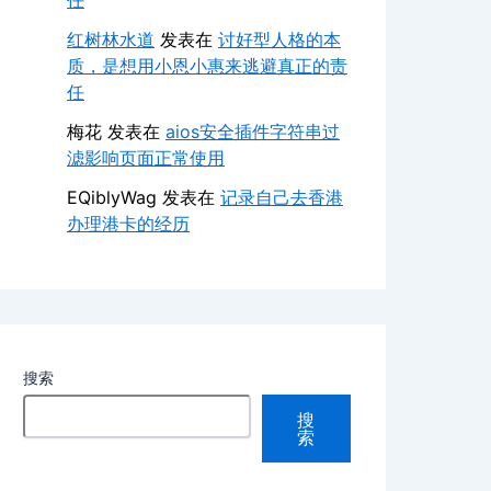
任
红树林水道
发表在
讨好型人格的本
质，是想用小恩小惠来逃避真正的责
任
梅花
发表在
aios安全插件字符串过
滤影响页面正常使用
EQiblyWag
发表在
记录自己去香港
办理港卡的经历
搜索
搜
索