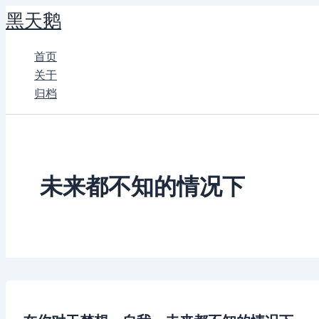
跳
黑天鹅
至
内
首页
容
关于
归档
未来都不知的情况下