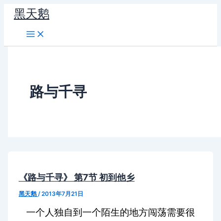
跳
黑天鹅
至
内
容
路与千寻
《路与千寻》 第7节 初到他乡
黑天鹅
/
2013年7月21日
一个人独自到一个陌生的地方闯荡需要很