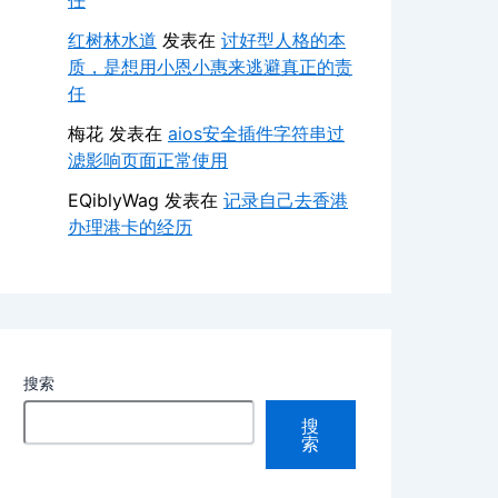
任
红树林水道
发表在
讨好型人格的本
质，是想用小恩小惠来逃避真正的责
任
梅花
发表在
aios安全插件字符串过
滤影响页面正常使用
EQiblyWag
发表在
记录自己去香港
办理港卡的经历
搜索
搜
索