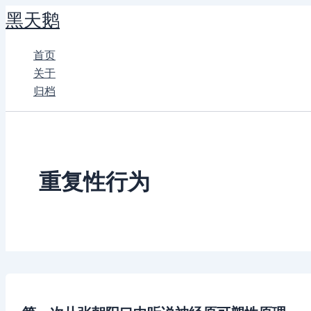
跳
黑天鹅
至
内
首页
容
关于
归档
重复性行为