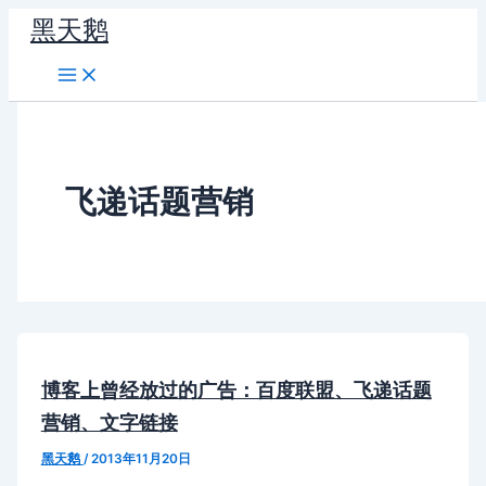
跳
黑天鹅
至
内
容
飞递话题营销
博客上曾经放过的广告：百度联盟、飞递话题
营销、文字链接
黑天鹅
/
2013年11月20日