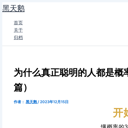
跳
黑天鹅
至
内
首页
容
关于
归档
为什么真正聪明的人都是概
篇）
作者：
黑天鹅
/
2023年12月15日
开
懂概率的