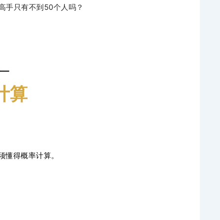
高手只有不到50个人吗？
 一
计算
须懂得概率计算。