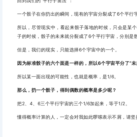
回到我们的“平行宇宙法”：
一个骰子在你扔出的瞬间，现有的宇宙分裂成了6个平行
所以，尽管现实中，看起来骰子落地的时候，只会是某个
子的时候，骰子的未来就分裂成了6个平行宇宙，分别是骰
但是，我们的现实，只能选择6个宇宙中的一个。
因为标准骰子的六个面是一样的，所以6个宇宙平分了“未
所以某一面出现的可能性，也就是概率，
是
1/6。
那么，
扔一个骰子，
得到偶数的概率是多少呢？
把2、4、6三个平行宇宙的三个
1/6加起来，
等于1
/2。
懂得概率计算的人，一定会对我如此啰嗦表示不屑，请坚