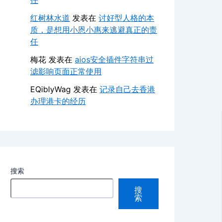
任
红树林水道
发表在
讨好型人格的本
质，是想用小恩小惠来逃避真正的责
任
梅花
发表在
aios安全插件字符串过
滤影响页面正常使用
EQiblyWag
发表在
记录自己去香港
办理港卡的经历
搜索
搜
索