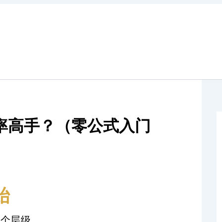
率高手？（零公式入门
始
3个层级