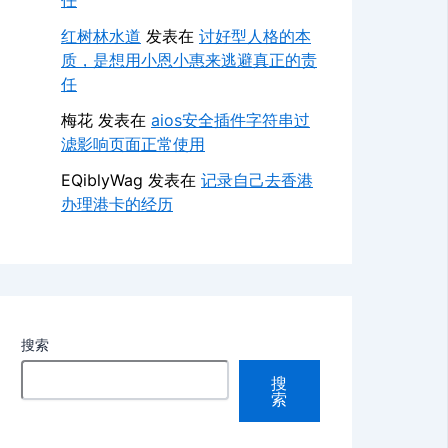
任
红树林水道
发表在
讨好型人格的本
质，是想用小恩小惠来逃避真正的责
任
梅花
发表在
aios安全插件字符串过
滤影响页面正常使用
EQiblyWag
发表在
记录自己去香港
办理港卡的经历
搜索
搜
索