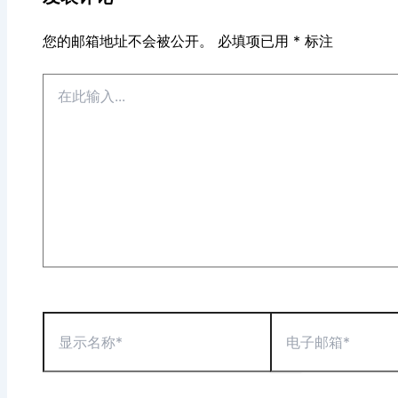
您的邮箱地址不会被公开。
必填项已用
*
标注
在
此
输
入...
显
电
示
子
名
邮
称
箱
*
*