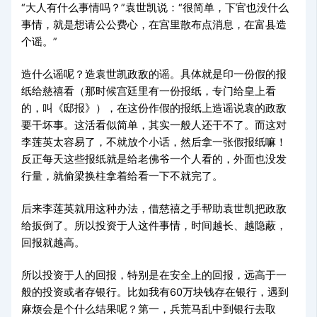
“大人有什么事情吗？”袁世凯说：“很简单，下官也没什么
事情，就是想请公公费心，在宫里散布点消息，在富县造
个谣。”
造什么谣呢？造袁世凯政敌的谣。具体就是印一份假的报
纸给慈禧看（那时候宫廷里有一份报纸，专门给皇上看
的，叫《邸报》），在这份作假的报纸上造谣说袁的政敌
要干坏事。这活看似简单，其实一般人还干不了。而这对
李莲英太容易了，不就放个小话，然后拿一张假报纸嘛！
反正每天这些报纸就是给老佛爷一个人看的，外面也没发
行量，就偷梁换柱拿着给看一下不就完了。
后来李莲英就用这种办法，借慈禧之手帮助袁世凯把政敌
给扳倒了。所以投资于人这件事情，时间越长、越隐蔽，
回报就越高。
所以投资于人的回报，特别是在安全上的回报，远高于一
般的投资或者存银行。比如我有60万块钱存在银行，遇到
麻烦会是个什么结果呢？第一，兵荒马乱中到银行去取