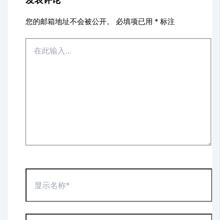
您的邮箱地址不会被公开。
必填项已用
*
标注
在
此
输
入...
显
示
名
称
*
电