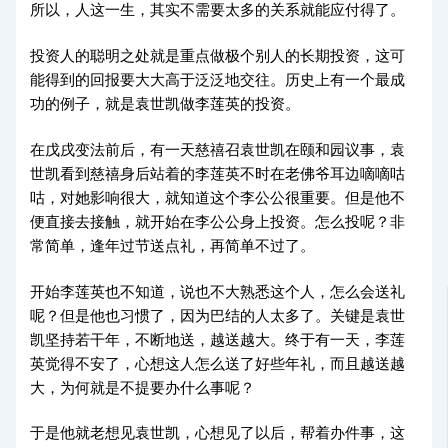
所以，人这一生，其实不需要太多的关系就能应付得了。
投资人的聪明之处就是重点做极个别人的长期投资，这可
能得到的回报要大大高于泛泛地交往。历史上有一个最成
功的例子，就是袁世凯做李莲英的投资。
在戊戌变法前后，有一天慈禧召袁世凯在颐和园议事，袁
世凯看到慈禧身后站着的李莲英不时在老佛爷耳边嘀嘀咕
咕，对她影响很大，就知道这个李公公很重要。但是他不
便直接去接触，就开始在李公公身上投资。怎么投呢？非
常简单，逢年过节送点礼，再简单不过了。
开始李莲英也不知道，说也不大熟悉这个人，怎么会送礼
呢？但是他也习惯了，因为巴结的人太多了。关键是袁世
凯坚持若干年，不断地送，越送越大。终于有一天，李莲
英觉得不安了，心想这人怎么送了好些年礼，而且越送越
大，为何就是不提要办什么事呢？
于是他就老想见袁世凯，心想见了以后，帮着办件事，这