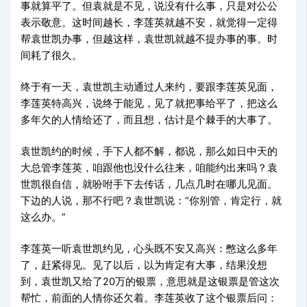
事就算平了。但袁就是不见，说没有什么事，只是对公公
表示敬意。这时间越长，李莲英就越不安，就觉得一定得
帮袁世凯办事，但越这样，袁世凯就越不提办事的事。时
间耗了很久。
终于有一天，袁世凯主动通过人来约，要跟李莲英见面，
李莲英特高兴，说终于能见，见了就把事给平了，把这么
多年欠的人情给还了，而且想，估计是个棘手的大事了。
袁世凯约的时候，手下人都不解，都说，那么如日中天的
大总管李莲英，咱跟他也没什么往来，咱能约出来吗？袁
世凯很自信，就吩咐手下去传话，几点几时在哪儿见面。
下边的人说，那不行吧？袁世凯说：“你别管，肯定行，就
这么办。”
李莲英一听袁世凯约见，心头既不安又高兴：憋这么多年
了，赶紧得见。见了以后，以为肯定有大事，结果没想
到，袁世凯又给了20万的银票，意思就是这银票是管这次
帮忙，前面的人情你还欠着。李莲英收了这个银票后问：