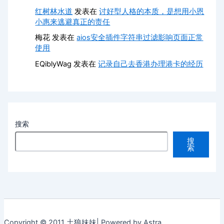
红树林水道
发表在
讨好型人格的本质，是想用小恩
小惠来逃避真正的责任
梅花
发表在
aios安全插件字符串过滤影响页面正常
使用
EQiblyWag
发表在
记录自己去香港办理港卡的经历
搜索
搜
索
Copyright © 2011 土狼妹妹| Powered by Astra