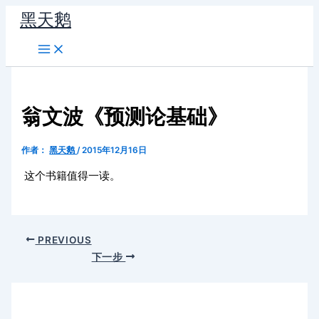
跳
黑天鹅
至
内
容
翁文波《预测论基础》
作者：
黑天鹅
/
2015年12月16日
这个书籍值得一读。
PREVIOUS
下一步