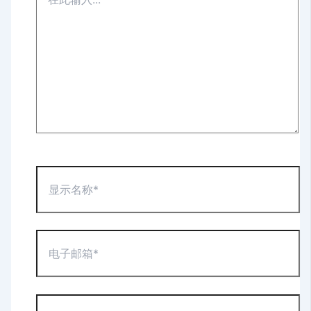
此
输
入...
显
示
名
称
*
电
子
邮
箱
*
网