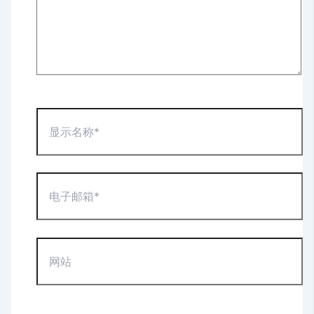
显
示
名
称
*
电
子
邮
箱
*
网
站