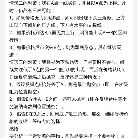
情形二的对策：我在
A
点一线买进，并且以
A
点为止损。此
时，仍然有三种可能：
1
、如果价格无力到达
B
点，则可能出现下跌三角形。上方
出现向下倾斜的压力线，下方有水平的支撑线；
2
、如果价格到达
B
点而无力上行，则可能出现
A
—
B
的区间
行情；
3
、如果价格后市突破
B
点，则为双底形态，后市继续买
进；
情形三的对策：我将视为下跌趋势，但是暂时不参与。继
续关注低于
A
点的另一个低点
D
的出现，而后在价格从
D
点
开始反弹衰竭之后抛空。反弹还是三种情况：
1
、假设反弹点
E
恰好等于
A
，则是最佳抛空点（即：在次级
阻力位置抛空）；
2
、假设
E
介乎
A
—
B
之间，还可以抛空（即在反弹途中某个
斐波纳奇数列位置抛空）；
3
、假设
E
在
B
之上，则构成扩散三角形。那么，继续等待价
格的收缩，等待方向选择。
感悟：
要分析一个运动着的事物，首先是要选择一个参照物！自