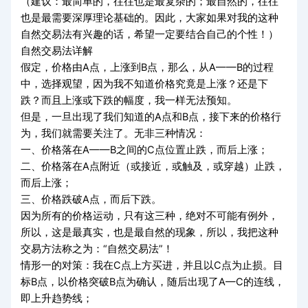
（建议：最简单的，往往也是最复杂的；最自然的，往往
也是最需要深厚理论基础的。因此，大家如果对我的这种
自然交易法有兴趣的话，希望一定要结合自己的个性！）
自然交易法详解
假定，价格由
A
点，上涨到
B
点，那么，从
A
——
B
的过程
中，选择观望，因为我不知道价格究竟是上涨？还是下
跌？而且上涨或下跌的幅度，我一样无法预知。
但是，一旦出现了我们知道的
A
点和
B
点，接下来的价格行
为，我们就需要关注了。无非三种情况：
一、价格落在
A
——
B
之间的
C
点位置止跌，而后上涨；
二、价格落在
A
点附近（或接近，或触及，或穿越）止跌，
而后上涨；
三、价格跌破
A
点，而后下跌。
因为所有的价格运动，只有这三种，绝对不可能有例外，
所以，这是最真实，也是最自然的现象，所以，我把这种
交易方法称之为：“自然交易法”！
情形一的对策：我在
C
点上方买进，并且以
C
点为止损。目
标
B
点，以价格突破
B
点为确认，随后出现了
A
—
C
的连线，
即上升趋势线；