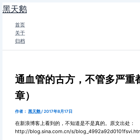
跳
黑天鹅
至
内
首页
容
关于
归档
通血管的古方，不管多严重
章）
作者：
黑天鹅
/
2017年8月17日
在新浪博客上看到的，不知道是不是真的。原文出处：
http://blog.sina.com.cn/s/blog_4992a92d0101fsvi.ht