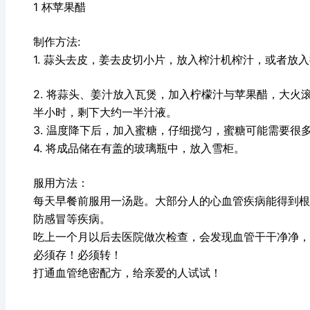
1 杯苹果醋
制作方法:
1. 蒜头去皮，姜去皮切小片，放入榨汁机榨汁，或者放
2. 将蒜头、姜汁放入瓦煲，加入柠檬汁与苹果醋，大
半小时，剩下大约一半汁液。
3. 温度降下后，加入蜜糖，仔细搅匀，蜜糖可能需要很
4. 将成品储在有盖的玻璃瓶中，放入雪柜。
服用方法：
每天早餐前服用一汤匙。大部分人的心血管疾病能得到根
防感冒等疾病。
吃上一个月以后去医院做次检查，会发现血管干干净净，
必须存！必须转！
打通血管绝密配方，给亲爱的人试试！