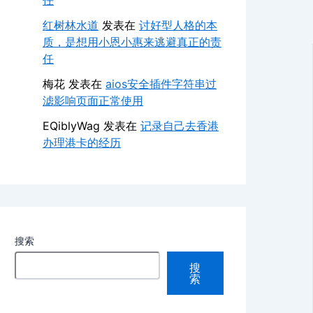
任
红树林水道
发表在
讨好型人格的本
质，是想用小恩小惠来逃避真正的责
任
梅花
发表在
aios安全插件字符串过
滤影响页面正常使用
EQiblyWag
发表在
记录自己去香港
办理港卡的经历
搜索
搜
索