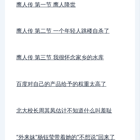
鹰人传 第一节 鹰人降世
鹰人传 第二节 一个年轻人跳楼自杀了
鹰人传 第三节 我很怀念家乡的水库
百度对自己的产品给予的权重太高了
北大校长周其凤估计不知道什么叫羞耻
“外来妹”杨钰莹带着她的“不想说”回来了