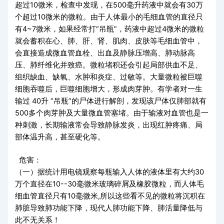
超过10微米，检查中发现，在500毫升药液中就会有30万
个超过10微米的微粒。由于人体最小的毛细血管的直径只
有4~7微米，如果经常打“吊瓶”，药液中超过4微米的微粒
就会蓄积在心、肺、肝、肾、肌肉、皮肤等毛细血管中，
会直接造成微血管血栓、出血及静脉压增高、肺动脉高
压、肺纤维化并致癌。微粒堵积还会引起局部供血不足、
组织缺血、缺氧、水肿和炎症、过敏等。大量微粒被巨噬
细胞吞噬后，巨噬细胞增大，形成肉芽肿。有学者对一生
输过 40升 “吊瓶”的尸体进行解剖，发现该尸体仅肺部就有
500多个肉芽肿及大量微血管塞堵。由于输液对血管也是一
种刺激，长期输液常会导致静脉发炎，出现红肿疼痛、局
部体温升高，甚至硬化等。
危害：
（一）据统计用电镜观察每瓶输入人体的液体里有大约30
万个直径在10--30毫微米玻璃碎屑及橡胶微粒，而人体毛
细血管直径只有10毫微米,所以这些看不见的微粒将沉积在
肺脏导致肺功能下降，现代人肺功能下降、肺活量降低与
此不无关系！