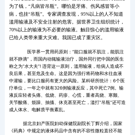
为了钱，“凡病皆吊瓶”。哪怕是牙痛、伤风感冒等小
病，也挂“吊瓶”。专家调查发现，95%以上的人不知道
滥用输液及不安全注射的危害。据世界卫生组织统计，
70%以上的输液为不必要的输液。触目惊心的滥用输液
已给人类带来重大灾难。我国已成了重灾区。
医学界一贯用药原则：“能口服就不肌注，能肌注
就不静滴”，而国内动辄输液治疗，国外同行把中国的医生
称之为“水大夫”! 违背这一原则，滥用输液，给病人造成不
良后果，甚至危及生命。这是因为强行将药物和水往血液
中灌输，要比口服药有更大的风险。某科研所统计：6个医
疗单位，一年之中就有326例输液反应，其中死亡7例。输
液反应轻者头痛、低烧、药疹、心慌，重者高烧、寒颤、
关节酸痛、烦躁、抽搐、休克甚至死亡，滥打“吊瓶”还可造
成人体水、电解质平衡紊乱。
据北京妇产医院妇幼保健院副院长丁辉介绍，国家
《药典》中规定的液体药品中含有的不容性微粒直径不能