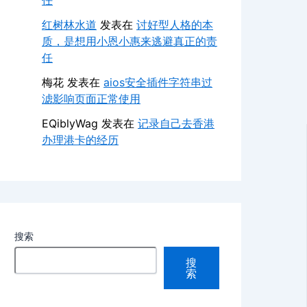
任
红树林水道
发表在
讨好型人格的本
质，是想用小恩小惠来逃避真正的责
任
梅花
发表在
aios安全插件字符串过
滤影响页面正常使用
EQiblyWag
发表在
记录自己去香港
办理港卡的经历
搜索
搜
索