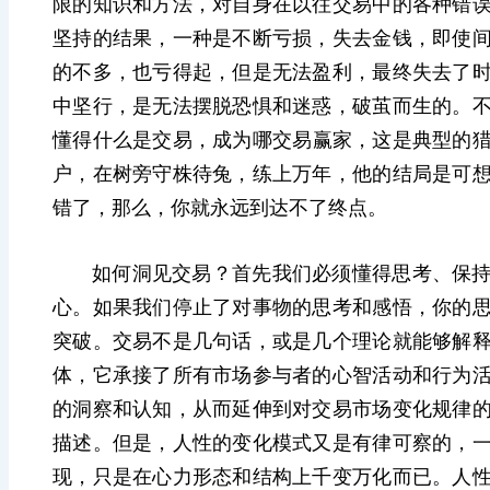
限的知识和方法，对自身在以往交易中的各种错
坚持的结果，一种是不断亏损，失去金钱，即使
的不多，也亏得起，但是无法盈利，最终失去了
中坚行，是无法摆脱恐惧和迷惑，破茧而生的。
懂得什么是交易，成为哪交易
赢家，这
是典型的
户，在树旁守株待兔，练上万年，他的结局是可
错了，那么，你就永远到达不了终点。
如何洞见交易？首先我们必须
懂得思考、保
心。如果我们停止了对事物的思考和感悟，你的
突破。交易不是几句话，或是几个理论就能够解
体，它承接了所有市场参与者的心智活动和行为
的洞察和认知，从而延伸到对交易市场变化规律
描述。但是，人性的变化模式又是有律可察的，
现，
只是在心力形态和结构上千变万化而已。人