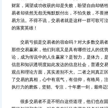
财富，
渴望成功收获的却是失败，盼望自由却
牺
易者却依然
无怨无悔默默付出，不怕
失败，不畏
易方法。
不得不说，交易者就是这样一群可歌可
的落寞英雄！
交易亏损是交易者的宿命吗？对大多数交易
那些交易赢家，他们到底又是具有哪些过人的优
论，成为传说中的人生
赢家？是
智力，是体力，
信息和知识透明度如此发达的信息社会，普通交
观点和理论方面，其实差别不大。二者之间真正
了交易的真相，心中有底气，有信仰，有格局，
执行力的磨炼，
坚韧、专注，
十年磨一剑，最终迈
很多交易者不是不明白这些道理，他们也在