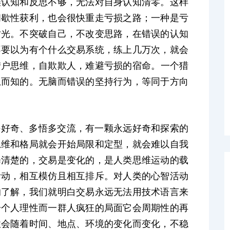
误认知和反思不够，无法对自身认知清零。这样
间歇性获利，也会很快重走亏损之路；一种是亏
时光。不突破自己，不改变思路，在错误的认知
不要以为有个什么交易系统，练上几万次，就会
猎户思维，
自欺
欺人，难避亏损的宿命
。
一个猎
想而知的。无脑而错误的坚持行为，等同于方向
持好奇、多
悟多交流，有一颗永远好奇和探索的
思维和格局就会开始局限和定型，就会难以自我
释清楚的，交易是变化的，是人类思维运动的载
活动，相互模仿且相互排斥。对人类的心智活动
的了解，我们就明白交易永远无法用技术语言来
一个人理性而一群人疯狂的局面它会周期性的再
性会
随着时间、地点、环境的变化
而变化，
不稳