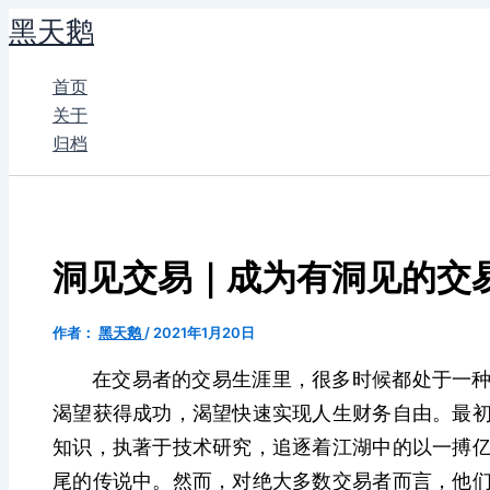
跳
黑天鹅
至
内
首页
容
关于
归档
洞见交易｜成为有洞见的交
作者：
黑天鹅
/
2021年1月20日
在交易者的交易生涯里，很多时候都处于一
渴望获得成功，渴望快速实现人生财务自由。最
知识，
执著于技术研究，追逐着江湖中的以一搏
尾的传说中。然而，对绝大多数交易者而言，他