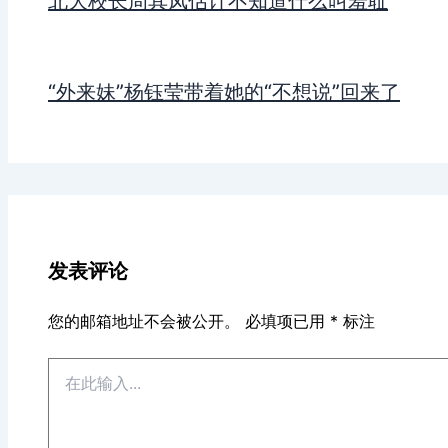
北大校长周其凤估计不知道什么叫羞耻
“外来妹”杨钰莹带着她的“不想说”回来了
发表评论
您的邮箱地址不会被公开。
必填项已用
*
标注
在
此
输
入...