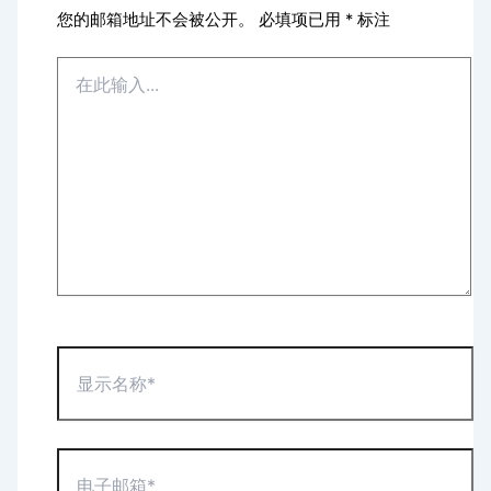
您的邮箱地址不会被公开。
必填项已用
*
标注
在
此
输
入...
显
示
名
称
*
电
子