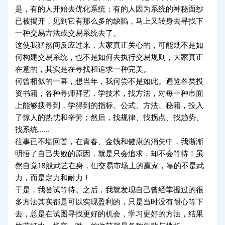
是，有的人开始去优化系统；有的人因为系统的神秘面纱
已被揭开，见到它有那么多的缺陷，马上又转身去寻找下
一种交易方法或交易系统去了。
这使我猛然间反应过来，大家真正关心的，可能既不是如
何构建交易系统，也不是如何去执行交易规则，大家真正
在意的，其实是在寻找和追求一种完美。
何曾相似的一幕，想当年，我何尝不是如此。遍览各类投
资书籍，各种寻师拜艺，学技术，找方法，对每一种市面
上能够搜寻到，学得到的指标、公式、方法、秘籍，投入
了惊人的热忱和辛劳；然后，找规律、找拐点、找趋势、
找系统......
往事已不堪回首，在青春、金钱和健康的消失中，我渐渐
明悟了自己失败的原因，就是只会追求，却不会等待！虽
然自觉18般武艺在身，但交易市场上的赢家，靠的不是武
力，而是定力和耐力！
于是，我尝试等待。之后，我就发现自己曾经掌握过的很
多方法其实都是可以实现盈利的，只是当时没有耐心等下
去，总是在试图寻找更好的机会，学习更好的方法，结果