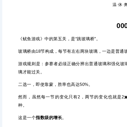
温·休·
00
《鱿鱼游戏》中的第五关，是“跳玻璃桥”。
玻璃桥由18节构成，每节有左右两块玻璃，一边是普通
游戏规则是：参赛者必须正确分辨出普通玻璃和强化玻
璃才能过关。
二选一，即使靠蒙，胜率也高达50%。
然而，虽然每一节的变化只有2，两节的变化也就是2✖️2
种。
这是一个
指数级的增长
。