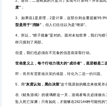
2、进而，二进制真的只是为了实现可计算吗？并非如
度”
；
3、如果说1是原理，2是计算，这部分则会重提被99.
型是用于“消除”
，但人们往往以为是“增添”。
4、所以，“瞎子摸象”是对的。面对未知世界，我们与
样只摸到了局部。
但是，我们也必须在不完备的信息前采取行动。
世俗意义上，每个行动力强大的“成功者”，底层都是二
即：将所有需要做决策的难题，转化为二选一的问题。
5、用“
灰度认知，黑白决策
”这个我原创的概念来收尾并
在《鱿鱼游戏》的玻璃桥这一关，游戏者每次必须做出
坠入死亡深渊；只有如此，才能够在
262144种可能性的“