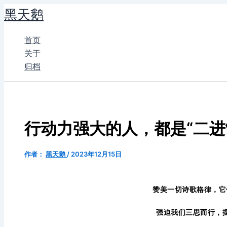
跳
黑天鹅
至
内
首页
容
关于
归档
行动力强大的人，都是“二进
作者：
黑天鹅
/
2023年12月15日
赞美一切诗歌格律，它
强迫我们三思而行，