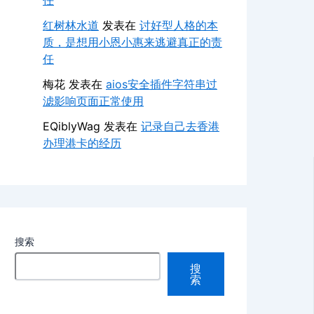
任
红树林水道
发表在
讨好型人格的本
质，是想用小恩小惠来逃避真正的责
任
梅花
发表在
aios安全插件字符串过
滤影响页面正常使用
EQiblyWag
发表在
记录自己去香港
办理港卡的经历
搜索
搜
索