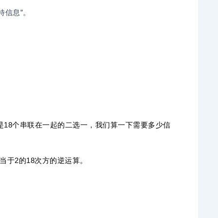
特信息”。
这是18个串联在一起的二选一，我们算一下需要多少信
，相当于2的18次方的逆运算。
。