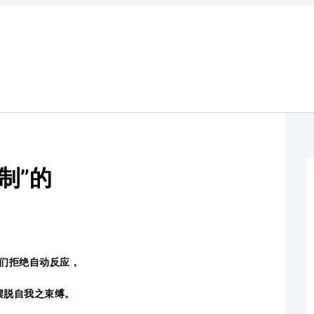
制”的
们拒绝自动反应，
摆脱自我之束缚。