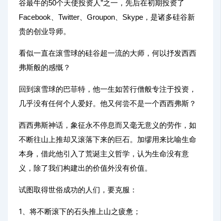
谷最牛的50个天使投资人”之一，先后在初期投资了
Facebook、Twitter、Groupon、Skype，是诸多硅谷新
贵的创业导师。
看似一直在滚雪球的硅谷超一流的大师，何以抒发西西
弗斯般的感慨？
回到滚雪球的巴菲特，他一生如苦行僧般专注于投资，
几乎没有任何个人爱好。他又何尝不是一个西西弗斯？
西西弗斯神话，象征
永不停息而又毫无意义的劳作
，如
不断往山上推却又滚落下来的巨石。加缪用来比喻生命
本身，借此他引入了荒诞主义哲学，认为生命没有意
义，除了我们构建出的价值外没有价值。
试图取得世俗成功的人们，要克服：
1、将不断滚下的石头推上山之疲惫；