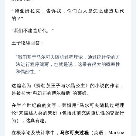
“
姆亚姆拉克，告诉我，你们白人是怎么建造后代
的？
”
“
我们不建造后代。
”
王子继续回答：
“
我们基于马尔可夫随机过程理论，通过统计学的方
法进行程序编写，也就是说，这带有很大的概率性
”
和偶然性。
这篇名为《费勒茨王子与水晶公主》的小说的作者，
是
被誉为“科幻届的博尔赫斯”的
莱姆。
在半个世纪前的文字，莱姆用“马尔可夫随机过程理
论”来描述人类的繁衍（包括此前充满随机性的交配行
为），这真有趣。
在
及
中，
马尔可夫过程
（英语：
Markov
概率论
统计学