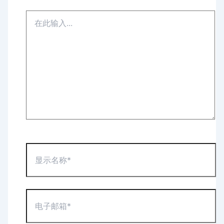
在
此
输
入...
显
示
名
称
*
电
子
邮
箱