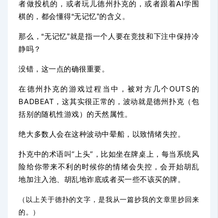
者做投机的，或者玩儿德州扑克的，或者跟着AI学围
棋的，都会懂得“无记忆”的含义。
那么，“无记忆”就是指一个人要在竞技和下注中保持冷
静吗？
没错，这一点的确很重要。
在德州扑克的游戏过程当中，被对方几个OUTS的
BADBEAT，这其实很正常的，波动就是德州扑克（包
括别的随机性游戏）的天然属性。
绝大多数人会在这种波动中晕船，以致
情绪失控。
扑克中的术语叫“上头”，
比如坐在牌桌上，每当系统风
险给你带来不利的时候你的情绪会失控，会开始胡乱
地加注入池、胡乱地诈底或者买一些不该买的牌。
（以上关于德扑的文字，是我从一篇抄我的文章里抄回来
的。）