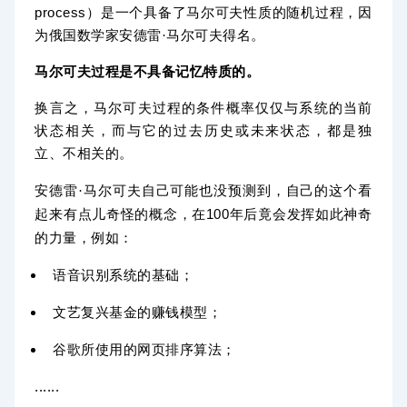
process
）是一个具备了
的
，因
马尔可夫性质
随机过程
为俄国数学家
得名。
安德雷·马尔可夫
马尔可夫过程是不具备记忆特质的。
换言之，马尔可夫过程的
仅仅与系统的当前
条件概率
状态相关，而与它的过去历史或未来状态，都是
独
、不相关的。
立
这个看
安德雷·马尔可夫自己可能也没预测到，自己的
起来有点儿奇怪的概念，在100年后竟会发挥如此神奇
的力量，例如：
语音识别系统的基础；
文艺复兴基金的赚钱模型；
谷歌所使用的网页排序算法；
......