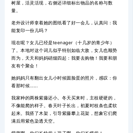
树屋，活灵活现，右侧还详细标出物品的名称与数
量。
老外设计师拿着她的图纸看了好一会儿，认真问：我
能复印一份儿吗？
现在呢？女儿已经是teenager（十几岁的青少年）
了。本地对这个词儿似乎特别如临大敌，女儿也顺势
而为，天天和妈妈硝烟四起：我要去购物！我要和朋
友有个聚会！
她妈妈只有翻出女儿小时候圆脸蛋的照片，感叹：你
看那时候......
我家种的两株紫藤还小。冬天买来时，主枝硬硬的，
不像能爬的样子。春天叶子长出，初夏时枝条也柔软
起来。我搭了木架，引导紫藤攀上花架，想象它们爬
满后用紫色染透天空。