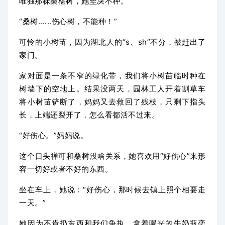
唯独那株桑椹树，她坚决不种。
“桑树......伤心树，不能种！”
可怜的小树苗，因为湖北人的“s、sh”不分，被赶出了
家门。
家对面是一条不窄的绿化带，我们将小树苗临时种在
树墙下的空地上。结果没两天，园林工人开着割草车
将小树苗铲断了，妈妈又去救回了残枝，只剩下指头
长，上端还裂开了，怎么看都活不过来。
“好伤心。”妈妈说。
这个口头禅可和桑树没啥关系，她喜欢用“好伤心”来形
容一切好或者不好的东西。
坐在车上，她说：“好伤心，那时候去镇上照个相要走
一天。”
她因为不肯扔东西和我们争执，拿着喝光的牛奶瓶恋