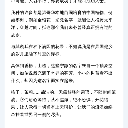
种可能。人就不行，你要成功了才能叫成功人士。
我种的许多都是温哥华本地苗圃培育的中国植物。例
如枣树，例如金银花，光凭名字，就能让人横跨太平
洋，穿越时间，抵达那个我们未必曾经真正拥有过的
故乡。
与其说我在种下满园的花果，不如说我是在异国他乡
的岁月里洒下时空的浮标。
具体到香椿，山楂，这些宁静的名字来自一个抽象空
间，如传说般充满了奇异的芬芳。小小的树苗看不出
什么，却因为这名字而实在起来。
柿子，茉莉......简洁的、无需解释的词语，不随时间流
淌。它们耐心等待，从不焦虑，绝不恐惧，开花结
果，让人觉得一切皆有上天呵护，让我们的流浪始终
牵挂着世界另一侧的尽头。