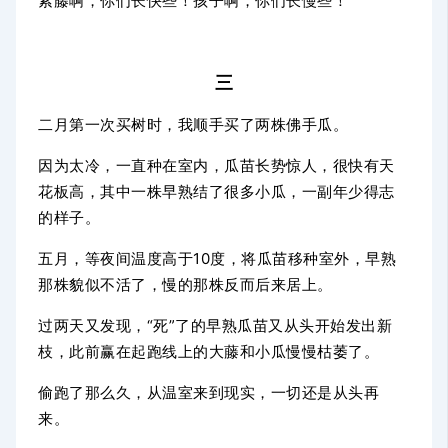
紫藤啊，你们长快些！孩子啊，你们长慢些！
三
二月第一次买树时，我顺手买了两株佛手瓜。
因为太冷，一直种在室内，瓜苗长势惊人，很快有天
花板高，其中一株早熟结了很多小瓜，一副年少得志
的样子。
五月，等夜间温度高于10度，将瓜苗移种室外，早熟
那株貌似不活了，慢的那株反而后来居上。
过两天又发现，“死”了的早熟瓜苗又从头开始发出新
枝，此前赢在起跑线上的大藤和小瓜慢慢枯萎了。
偷跑了那么久，从温室来到现实，一切还是从头再
来。