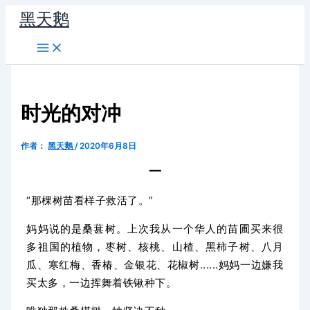
跳
黑天鹅
至
内
容
时光的对冲
作者：
黑天鹅
/
2020年6月8日
一
“那棵树苗看样子救活了。”
妈妈说的是桑葚树。
上次我从一个华人的苗圃
买来很
多
祖国的植物，
枣树、核桃、山楂、黑柿子树、八月
瓜、寒红梅、香椿、金银花、花椒树......妈妈一边嫌我
买太多，一边挥舞着铁锹种下。