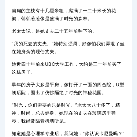
扁扁的主枝有十几厘米粗，爬满了一二十米长的花
架，郁郁葱葱像是盛满了时光的森林。
老太太说，是她丈夫二十五年前种下的。
“我的死去的丈夫。”她特别强调，好像怕我们弄混了坐
在她身旁的现任丈夫。
她近四十年前来UBC大学工作，大约是三十年前买了
这栋房子。
早年的房子大多是平房，像打开了一面的四合院，U型
朝后院，围出了仿佛隔绝了时光的神秘花园。
“时光，你们需要的只是时光。”老太太八十多了，精
神，时尚，总去健身。她现在的丈夫在玻璃房里弹
琴，我经常隔着树墙听见。
知道她是心理学专业后，我问
她：“你认识卡尼曼吗？”