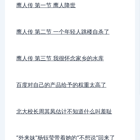
鹰人传 第一节 鹰人降世
鹰人传 第二节 一个年轻人跳楼自杀了
鹰人传 第三节 我很怀念家乡的水库
百度对自己的产品给予的权重太高了
北大校长周其凤估计不知道什么叫羞耻
“外来妹”杨钰莹带着她的“不想说”回来了