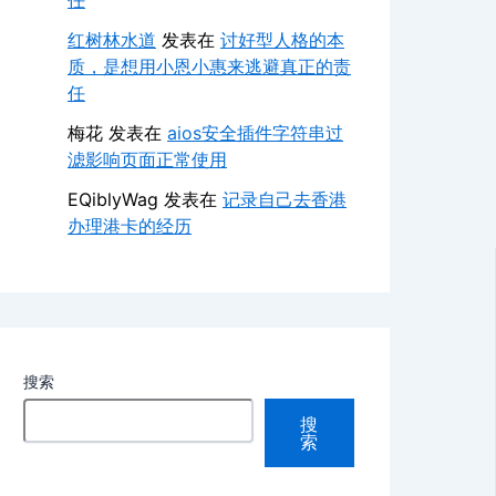
任
红树林水道
发表在
讨好型人格的本
质，是想用小恩小惠来逃避真正的责
任
梅花
发表在
aios安全插件字符串过
滤影响页面正常使用
EQiblyWag
发表在
记录自己去香港
办理港卡的经历
搜索
搜
索