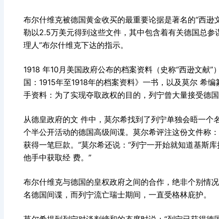
布尔什维克被德国黄金收买的最重要论据是著名的“西逊文
勒以2.5万美元得到这些文件，其中包含着有关德国总参
理人”布尔什维克下达的指示。
1918 年10月美国政府公布的档案资料（史称“西逊文
国：1915年至1918年的档案资料》一书，以及莫尔 
手资料：为了实现夺取政权的目的，列宁曾大量接受德
从德皇政府的文 件中，莫尔希找到了列宁单独会晤一个
个半公开活动的德国高级间谍。莫尔希评注这份文件称：
获得一笔巨款。”莫尔希还说：“列宁一开始就知道基斯
他手中获取经 费。”
布尔什维克与德国的皇权政府之间的合作，绝非个别情况
名德国间谍，而列宁流亡瑞士期间，一直受格林庇护。
莫尔希提到列宁对谈判缔和的态度时说：“列宁已获得德