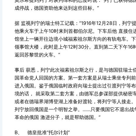
成停战，德国资助他来达到这些目标。”
据 监视列宁的瑞士特工记载：“1916年12月28日，
他乘火车于上午10时来到首都伯尔尼。下车后他 直接
馆坐上一辆开往边境小城福索祖尔斯方向的有轨电车。下
领事馆大楼，此时是上午12时30分。直到第二天下午1
返回苏黎世的火车。”
事后 获悉，列宁此次福索祖尔斯之行，是与德国驻瑞士
国革命党人回国的方案。第一套方案是从瑞士乘坐专列前
进入俄国。鉴于俄国临时政府向瑞士提出过引渡列宁等布
境的话， 就采取第二套方案，由德军总参谋部提供秘密
或者在德瑞界湖博登湖上准备好渡轮，将列宁等人接走。
列宁放回俄国是一个明智之举。……只要俄国它不退出战
革命的俄国 激进分子，就是帮助德国。”
B、 德皇批准“托尔计划”