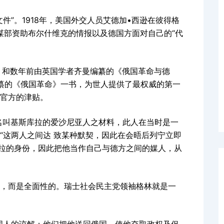
件”。1918年，美国外交人员艾德加•西逊在彼得格
谋部资助布尔什维克的情报以及德国方面对自己的“代
献”）和数年前由英国学者齐曼编纂的《俄国革命与德
希编纂的《俄国革命》一书，为世人提供了最权威的第一
国官方的津贴。
名叫基斯库拉的爱沙尼亚人之材料，此人在当时是一
“这两人之间达 致某种默契，因此在会晤后列宁立即
库拉的身份，因此把他当作自己与德方之间的媒人，从
，而是全面性的。瑞士社会民主党领袖格林就是一
国人的谅解；他们把他送回俄国，使他夺取政权及促