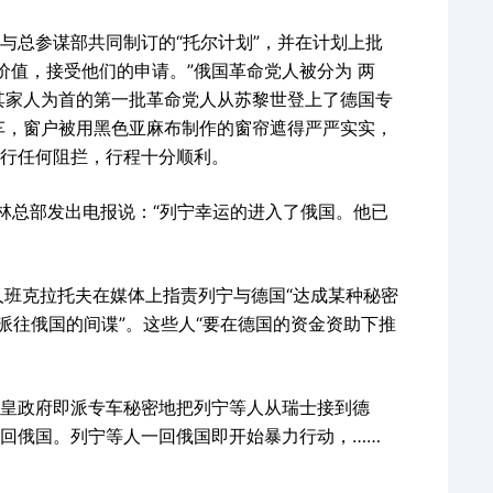
部与总参谋部共同制订的“托尔计划”，并在计划上批
价值，接受他们的申请。”俄国革命党人被分为 两
及其家人为首的第一批革命党人从苏黎世登上了德国专
车，窗户被用黑色亚麻布制作的窗帘遮得严严实实，
进行任何阻拦，行程十分顺利。
柏林总部发出电报说：“列宁幸运的进入了俄国。他已
党人班克拉托夫在媒体上指责列宁与德国“达成某种秘密
派往俄国的间谍”。这些人“要在德国的资金资助下推
皇政府即派专车秘密地把列宁等人从瑞士接到德
回俄国。列宁等人一回俄国即开始暴力行动，……