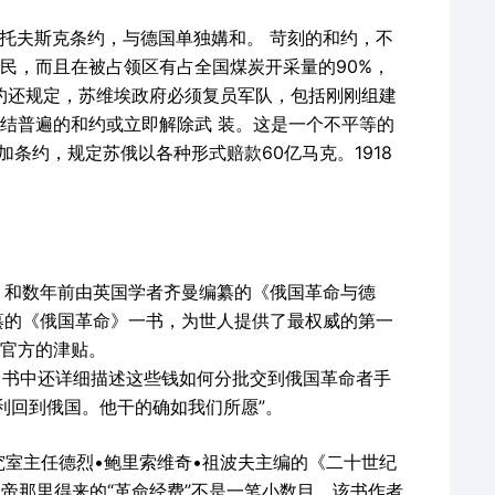
立托夫斯克条约，与德国单独媾和。 苛刻的和约，不
民，而且在被占领区有占全国煤炭开采量的90%，
，条约还规定，苏维埃政府必须复员军队，包括刚刚组建
结普遍的和约或立即解除武 装。这是一个不平等的
条约，规定苏俄以各种形式赔款60亿马克。1918
”） 和数年前由英国学者齐曼编纂的《俄国革命与德
希编纂的《俄国革命》一书，为世人提供了最权威的第一
国官方的津贴。
）。书中还详细描述这些钱如何分批交到俄国革命者手
利回到俄国。他干的确如我们所愿”。
究室主任德烈•鲍里索维奇•祖波夫主编的《二十世纪
廉皇帝那里得来的“革命经费”不是一笔小数目。该书作者