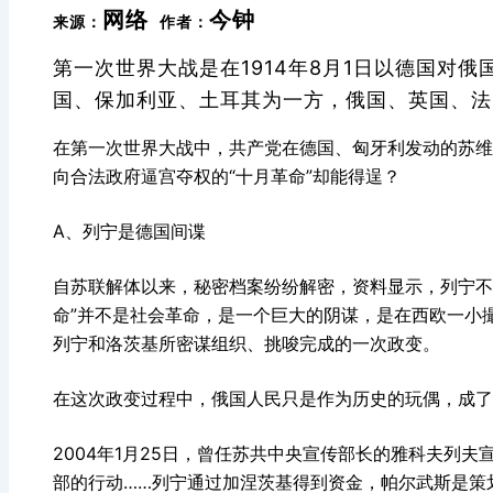
网络
今钟
来源：
作者：
第一次世界大战是在1914年8月1日以德国对
国、保加利亚、土耳其为一方，俄国、英国、
在第一次世界大战中，共产党在德国、匈牙利发动的苏维
向合法政府逼宫夺权的“十月革命”却能得逞？
A、列宁是德国间谍
自苏联解体以来，秘密档案纷纷解密，资料显示，列宁不
命”并不是社会革命，是一个巨大的阴谋，是在西欧一小
列宁和洛茨基所密谋组织、挑唆完成的一次政变。
在这次政变过程中，俄国人民只是作为历史的玩偶，成了
2004年1月25日，曾任苏共中央宣传部长的雅科夫列夫
部的行动……列宁通过加涅茨基得到资金，帕尔武斯是策