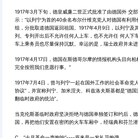
1917年3月下旬，德皇威廉二世正式批准了由德国外 交
示：“以列宁为首的40余名布尔什维克党人对德国有利用
组，分批取道德国返回祖国。1917年4月9日，以列宁
列。专列开出后不允许任何人上车，也不允许任 何人下
车上乘务员也尽量保持沉默。幸运的是，瑞士政府并未
1917年4月17日，德国在斯德哥尔摩的情报机构头目向
完全按照我们意愿行事。”
1917年7月4日，曾与列宁一起在国外工作的社会革命
协议”，并宣称列宁、加米涅夫、科兹洛夫斯基都是“德国
翻临时政府的统治”。
当克伦斯基临时政府坚决拒绝与德国单独签订和约后，德
国，再把他们安置在密闭的火车车厢中，经瑞典和芬兰潜
C、“十月革命一声炮响”----原来是一发礼花炮弹