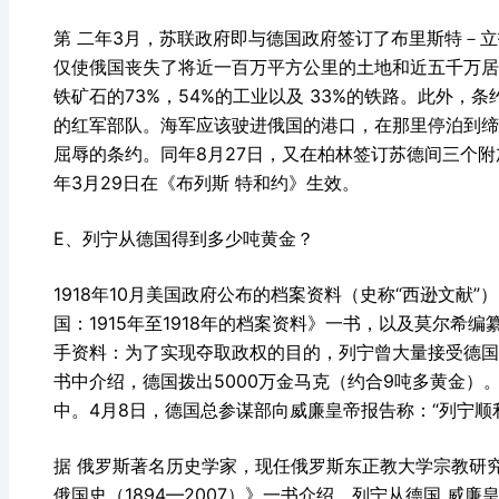
第 二年3月，苏联政府即与德国政府签订了布里斯特－
仅使俄国丧失了将近一百万平方公里的土地和近五千万居
铁矿石的73%，54%的工业以及 33%的铁路。此外
的红军部队。海军应该驶进俄国的港口，在那里停泊到缔
屈辱的条约。同年8月27日，又在柏林签订苏德间三个附加
年3月29日在《布列斯 特和约》生效。
E、列宁从德国得到多少吨黄金？
1918年10月美国政府公布的档案资料（史称“西逊文献
国：1915年至1918年的档案资料》一书，以及莫尔
手资料：为了实现夺取政权的目的，列宁曾大量接受德
书中介绍，德国拨出5000万金马克（约合9吨多黄金
中。4月8日，德国总参谋部向威廉皇帝报告称：“列宁顺
据 俄罗斯著名历史学家，现任俄罗斯东正教大学宗教研
俄国史（1894—2007）》一书介绍，列宁从德国 威