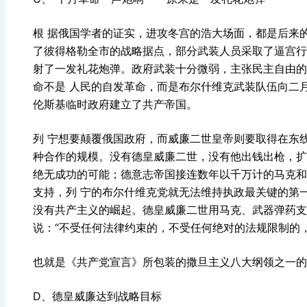
根 据俄国学者的证实，进攻冬宫的浩大场面，都是后来
了彼得格勒全市的战略据点，部分武装人员采取了逼宫行
射了一发礼花炮弹。政府武装十分微弱，主张民主自由的
命不是 人民的自发革命，而是布尔什维克武装队伍向二月
伦斯基临时政府建立了共产帝国。
列 宁想要颠覆俄国政府，而威廉二世皇帝则要取得在东
种合作的规模。没有德皇威廉二世，没有他出钱出枪，扩
绝无成功的可能；德意志帝国接连数年以千万计的马克和
支持，列 宁的布尔什维克党就无法维持执政最关键的第一年
没有共产主义的崛起。德皇威廉二世用马克、武器弹药支
说：“不受任何法律约束的，不受任何绝对的法规限制的，
也就是《共产党宣言》所包装的撒旦主义八大纲领之一
D、德皇威廉达到战略目标