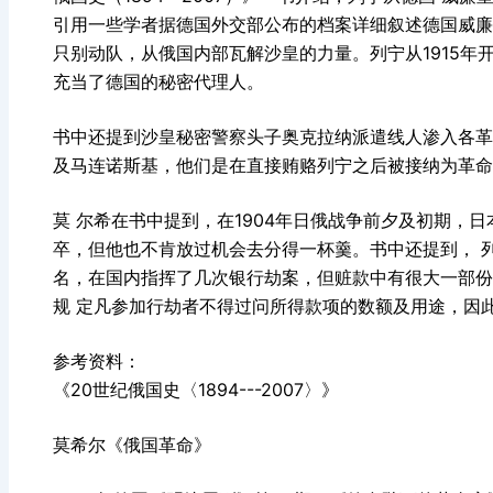
引用一些学者据德国外交部公布的档案详细叙述德国威廉
只别动队，从俄国内部瓦解沙皇的力量。列宁从1915
充当了德国的秘密代理人。
书中还提到沙皇秘密警察头子奥克拉纳派遣线人渗入各革
及马连诺斯基，他们是在直接贿赂列宁之后被接纳为革命
莫 尔希在书中提到，在1904年日俄战争前夕及初期，
卒，但他也不肯放过机会去分得一杯羹。书中还提到， 
名，在国内指挥了几次银行劫案，但赃款中有很大一部份
规 定凡参加行劫者不得过问所得款项的数额及用途，因
参考资料：
《20世纪俄国史〈1894---2007〉》
莫希尔《俄国革命》