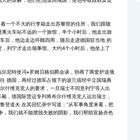
列宁提着一个不大的行李箱走出苏黎世的住所，我们跟随
住进离火车站不远的一个旅馆，半个小时后，他走出旅
车后，他边走边环顾四周，随后走进德国驻当地 的
6时，列宁才走出领事馆。大约4个小时后，他坐上了
伯尔尼特使冯•罗姆贝格伯爵会谈，协商了两套护送俄
往 德国，再经过德军占领下的波兰或经中立国瑞典
尔什维克党人的要求，一旦瑞士不同意列宁等人出
车厢，借国际货运专列将布尔什维克党人运出瑞士，
鲁登道夫 在其回忆录中写道：“从军事角度来看，把
争，我们就不能摆脱失败的阴影，我们帮助宣扬赤色