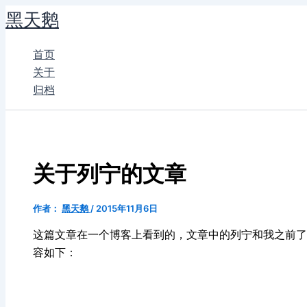
跳
黑天鹅
至
内
首页
容
关于
归档
关于列宁的文章
作者：
黑天鹅
/
2015年11月6日
这篇文章在一个博客上看到的，文章中的列宁和我之前了
容如下：